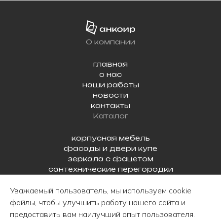
О компании
главная
о нас
наши работы
новости
контакты
Каталог
корпусная мебель
фасады и двери купе
зеркала с фацетом
сантехнические перегородки
готовая продукция
Уважаемый пользователь, мы используем cookie
г. Витебск, ул. Промышленная, 10
файлы, чтобы улучшить работу нашего сайта и
+375 (29) 510-34-57
предоставить вам наилучший опыт пользователя.
commerce@ankoir.by