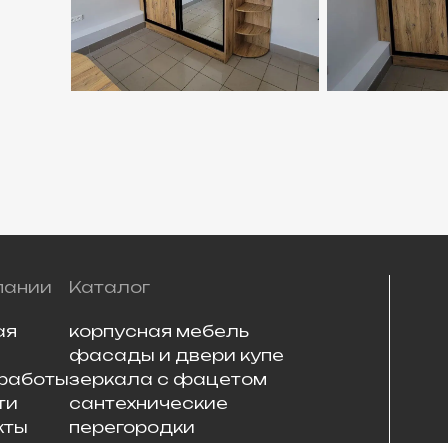
пании
Каталог
ая
корпусная мебель
фасады и двери купе
работы
зеркала с фацетом
ти
сантехнические
кты
перегородки