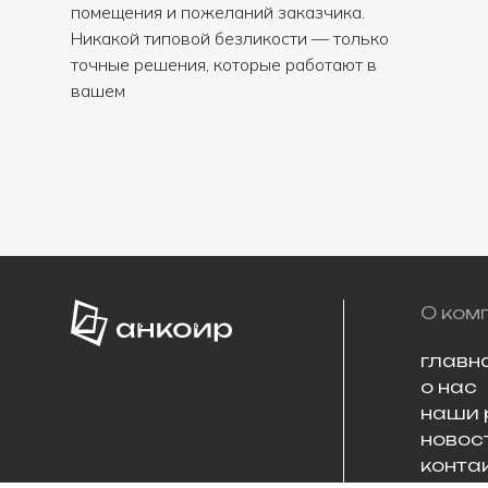
помещения и пожеланий заказчика.
Никакой типовой безликости — только
точные решения, которые работают в
вашем
О ком
главн
о нас
наши 
новос
конта